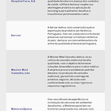
Hospital Care, S.A
qualidade de vida e no avanço dos cuidados
de saúde, a IHCare destaca-se pela sua
abordagem proativa na aplicação da
tecnologia para enfrentar desafios e
transformar positivamente o setor.
A Kercer dedica-se à comercialização e
exportação de produtos em Cerâmica
Portuguesa. Com um compromisso firme em
Kercer
preservar e promover a tradição cerâmica
do país, destaca-se como embaixadora da
arte e da qualidade artesanal portuguesa.
A Master Med Cannabis dedica-se ao
cultivo de cannabis medicinal de alta
qualidade, com o objetivo de fornecer
soluções de excelência para o setor médico.
Master Med
A empresa procura estabelecer padrões
Cannabis, Lda
elevados na produção de cannabis
medicinal, garantindo a entrega de
produtos seguros, eficazes e em
conformidade com os mais rigorosos
requisitos regulatórios.
Com uma década de experiência na
instalação de sensores em ambientes
desafiantes, a Matereospace tem um
MatereoSpace
historial comprovado nos setores civil,