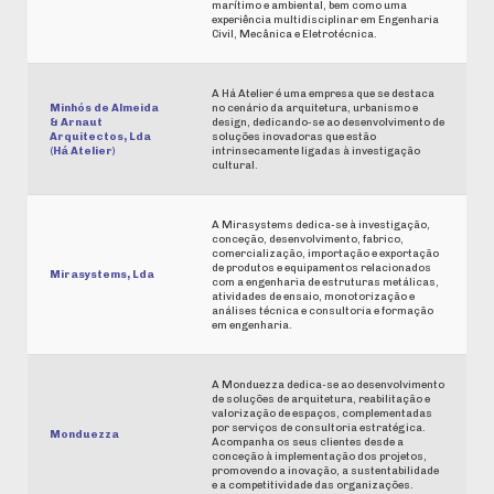
marítimo e ambiental, bem como uma
experiência multidisciplinar em Engenharia
Civil, Mecânica e Eletrotécnica.
A Há Atelier é uma empresa que se destaca
Minhós de Almeida
no cenário da arquitetura, urbanismo e
& Arnaut
design, dedicando-se ao desenvolvimento de
Arquitectos, Lda
soluções inovadoras que estão
(Há Atelier)
intrinsecamente ligadas à investigação
cultural.
A Mirasystems dedica-se à investigação,
conceção, desenvolvimento, fabrico,
comercialização, importação e exportação
de produtos e equipamentos relacionados
Mirasystems, Lda
com a engenharia de estruturas metálicas,
atividades de ensaio, monotorização e
análises técnica e consultoria e formação
em engenharia.
A Monduezza dedica-se ao desenvolvimento
de soluções de arquitetura, reabilitação e
valorização de espaços, complementadas
por serviços de consultoria estratégica.
Monduezza
Acompanha os seus clientes desde a
conceção à implementação dos projetos,
promovendo a inovação, a sustentabilidade
e a competitividade das organizações.