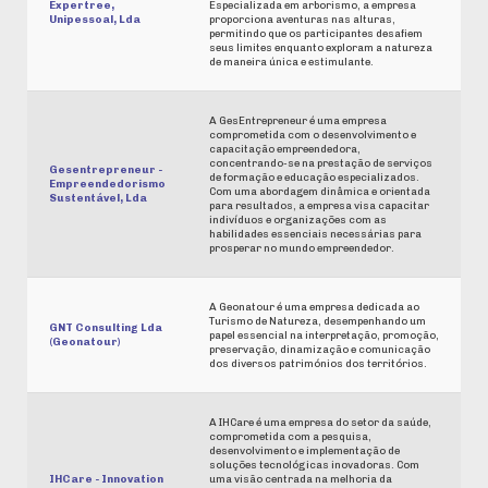
Expertree,
Especializada em arborismo, a empresa
Unipessoal, Lda
proporciona aventuras nas alturas,
permitindo que os participantes desafiem
seus limites enquanto exploram a natureza
de maneira única e estimulante.
A GesEntrepreneur é uma empresa
comprometida com o desenvolvimento e
capacitação empreendedora,
concentrando-se na prestação de serviços
Gesentrepreneur -
de formação e educação especializados.
Empreendedorismo
Com uma abordagem dinâmica e orientada
Sustentável, Lda
para resultados, a empresa visa capacitar
indivíduos e organizações com as
habilidades essenciais necessárias para
prosperar no mundo empreendedor.
A Geonatour é uma empresa dedicada ao
Turismo de Natureza, desempenhando um
GNT Consulting Lda
papel essencial na interpretação, promoção,
(Geonatour)
preservação, dinamização e comunicação
dos diversos patrimónios dos territórios.
A IHCare é uma empresa do setor da saúde,
comprometida com a pesquisa,
desenvolvimento e implementação de
soluções tecnológicas inovadoras. Com
IHCare - Innovation
uma visão centrada na melhoria da