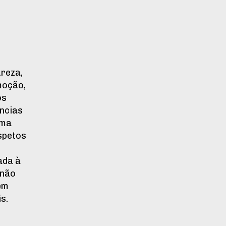
reza,
moção,
os
ências
uma
spetos
ada à
 não
ém
s.