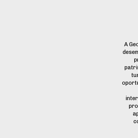
A Ge
desem
p
patri
tu
oport
inte
pro
a
c