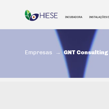
INCUBADORA
INSTALAÇÕES 
Empresas
→ GNT Consulting 